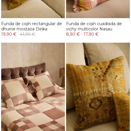
Funda de cojín rectangular de
Funda de cojín cuadrada de
dhurrie mostaza Dinka
vichy multicolor Nasau
19,90 €
41,90 €
8,90 €
-
17,90 €