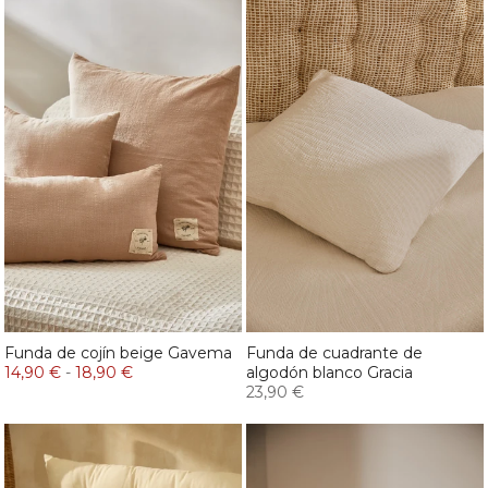
Funda de cojín beige Gavema
Funda de cuadrante de
14,90 €
-
18,90 €
algodón blanco Gracia
23,90 €