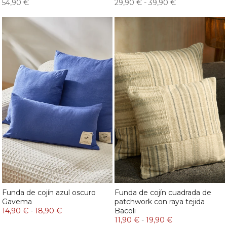
54,90 €
29,90 €
-
39,90 €
Funda de cojín azul oscuro
Funda de cojín cuadrada de
Gavema
patchwork con raya tejida
14,90 €
-
18,90 €
Bacoli
11,90 €
-
19,90 €