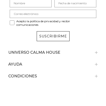
Acepto la política de privacidad y recibir
comunicaciones
SUSCRIBIRME
UNIVERSO CALMA HOUSE
AYUDA
CONDICIONES
Recibe un -10%
de descuento en tu primera compra
Por compras superiores a 79€