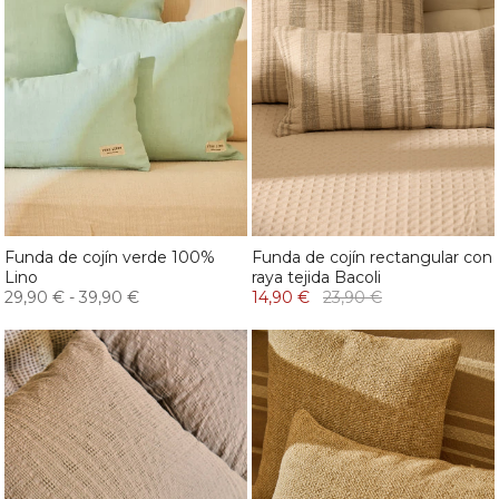
Funda de cojín verde 100%
Funda de cojín rectangular con
Lino
raya tejida Bacoli
29,90 €
-
39,90 €
14,90 €
23,90 €