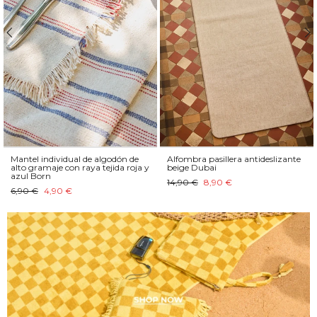
Mantel individual de algodón de
Alfombra pasillera antideslizante
alto gramaje con raya tejida roja y
beige Dubai
azul Born
14,90 €
8,90 €
6,90 €
4,90 €