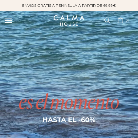
ENVÍOS GRATIS A PENÍNSULA A PARTIR DE 69,99€
Saltar
al
contenido
0