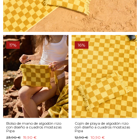
17%
16%
Bolso de mano de algodón rizo
Cojín de playa de algodón rizo
con diseño a cuadros mostazas
con diseño a cuadros mostazas
Pipa
Pipa
23,90 €
19,90 €
12,90 €
10,90 €