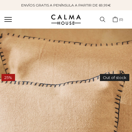
ENVÍOS GRATIS A PENÍNSULA A PARTIR DE 69,99€
Saltar
al
contenido
0
25%
Out of stock