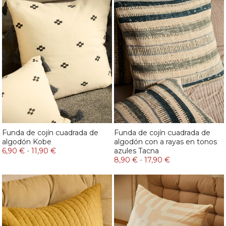
Funda de cojín cuadrada de
Funda de cojín cuadrada de
algodón Kobe
algodón con a rayas en tonos
6,90 €
-
11,90 €
azules Tacna
8,90 €
-
17,90 €