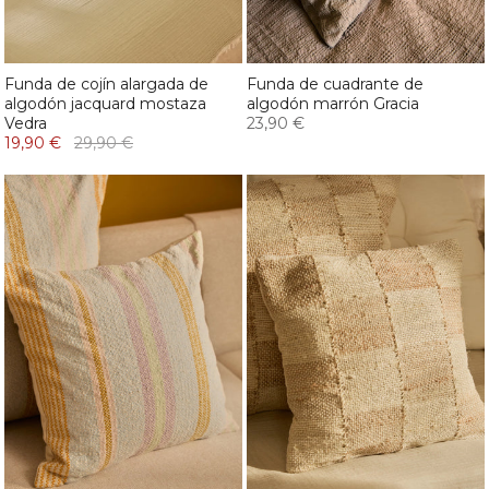
Funda de cojín alargada de
Funda de cuadrante de
algodón jacquard mostaza
algodón marrón Gracia
Vedra
23,90 €
19,90 €
29,90 €