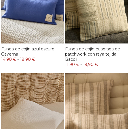
Funda de cojín azul oscuro
Funda de cojín cuadrada de
Gavema
patchwork con raya tejida
14,90 €
-
18,90 €
Bacoli
11,90 €
-
19,90 €