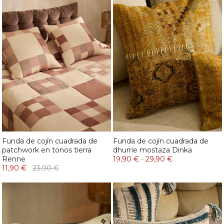
Funda de cojín cuadrada de
Funda de cojín cuadrada de
patchwork en tonos tierra
dhurrie mostaza Dinka
Renne
19,90 €
-
29,90 €
11,90 €
23,90 €