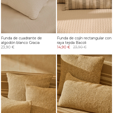
Funda de cuadrante de
Funda de cojín rectangular con
algodón blanco Gracia
raya tejida Bacoli
23,90 €
14,90 €
23,90 €