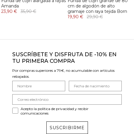
Funda de cojín alargada a rayas
Funda de cojín grande de 80
Amanda
cm de algodón de alto
23,90 €
35,90 €
gramaje con raya tejida Born
19,90 €
29,90 €
SUSCRÍBETE Y DISFRUTA DE -10% EN
TU PRIMERA COMPRA
Por compras superiores a 79€, no acumulable con artículos
rebajados.
Acepto la política de privacidad y recibir
comunicaciones
SUSCRIBIRME