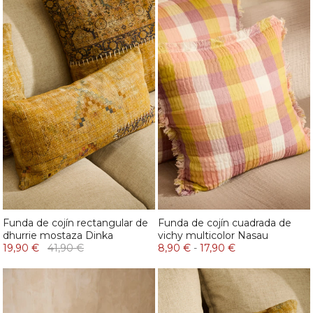
Funda de cojín rectangular de
Funda de cojín cuadrada de
dhurrie mostaza Dinka
vichy multicolor Nasau
19,90 €
41,90 €
8,90 €
-
17,90 €