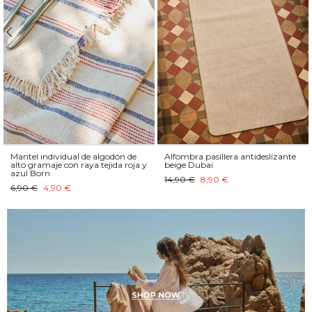
Mantel individual de algodón de
Alfombra pasillera antideslizante
alto gramaje con raya tejida roja y
beige Dubai
azul Born
14,90 €
8,90 €
6,90 €
4,90 €