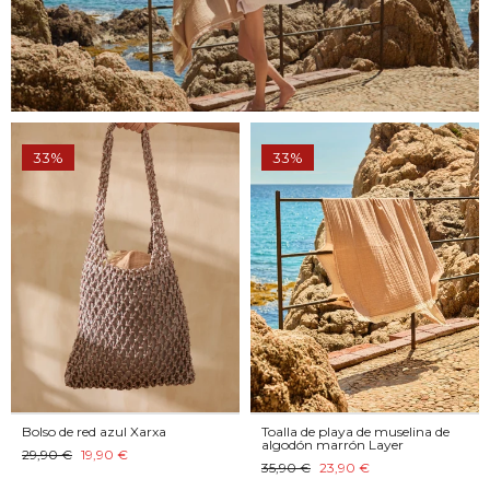
33%
33%
Bolso de red azul Xarxa
Toalla de playa de muselina de
algodón marrón Layer
29,90 €
19,90 €
35,90 €
23,90 €