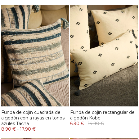
Funda de cojín cuadrada de
Funda de cojín rectangular de
algodón con a rayas en tonos
algodón Kobe
azules Tacna
6,90 €
14,90 €
8,90 €
-
17,90 €