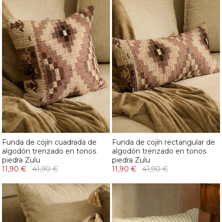
Funda de cojín cuadrada de
Funda de cojín rectangular de
algodón trenzado en tonos
algodón trenzado en tonos
piedra Zulu
piedra Zulu
11,90 €
41,90 €
11,90 €
41,90 €