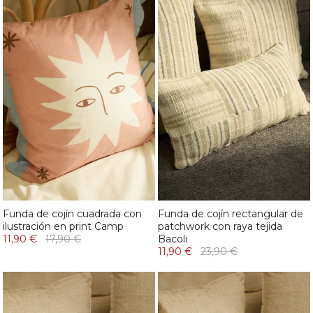
Funda de cojín cuadrada con
Funda de cojín rectangular de
ilustración en print Camp
patchwork con raya tejida
11,90 €
17,90 €
Bacoli
11,90 €
23,90 €