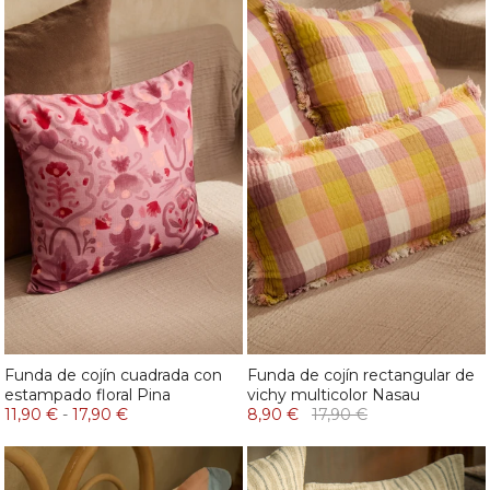
Funda de cojín cuadrada con
Funda de cojín rectangular de
estampado floral Pina
vichy multicolor Nasau
11,90 €
-
17,90 €
8,90 €
17,90 €