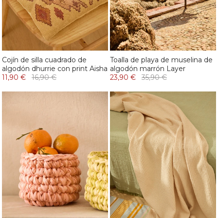
Cojín de silla cuadrado de
Toalla de playa de muselina de
algodón dhurrie con print Aisha
algodón marrón Layer
11,90 €
16,90 €
23,90 €
35,90 €