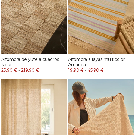
Alfombra de yute a cuadros
Alfombra a rayas multicolor
Nour
Amanda
23,90 €
-
219,90 €
19,90 €
-
45,90 €