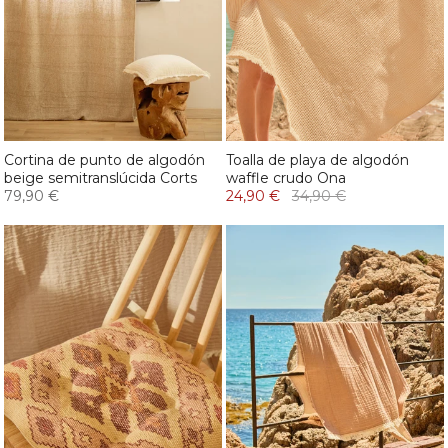
Cortina de punto de algodón
Toalla de playa de algodón
beige semitranslúcida Corts
waffle crudo Ona
79,90 €
24,90 €
34,90 €