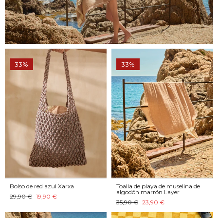
33%
33%
Bolso de red azul Xarxa
Toalla de playa de muselina de
algodón marrón Layer
29,90 €
19,90 €
35,90 €
23,90 €