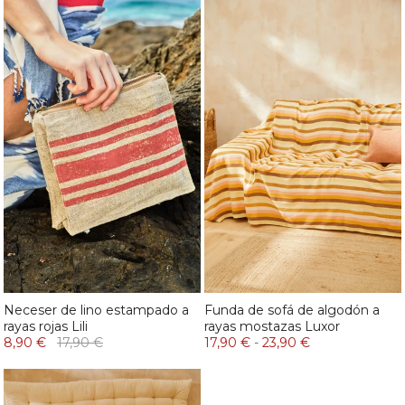
Neceser de lino estampado a
Funda de sofá de algodón a
rayas rojas Lili
rayas mostazas Luxor
8,90 €
17,90 €
17,90 €
-
23,90 €