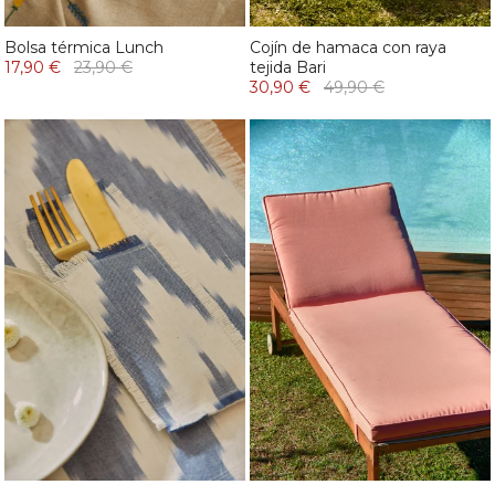
Bolsa térmica Lunch
Cojín de hamaca con raya
17,90 €
23,90 €
tejida Bari
30,90 €
49,90 €