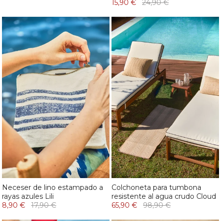
15,90 €
24,90 €
Neceser de lino estampado a
Colchoneta para tumbona
rayas azules Lili
resistente al agua crudo Cloud
8,90 €
17,90 €
65,90 €
98,90 €