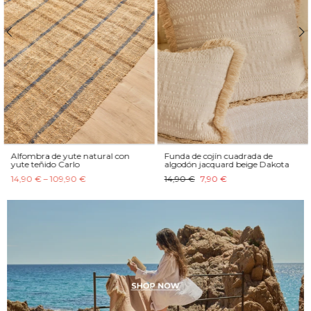
Alfombra de yute natural con
Funda de cojín cuadrada de
yute teñido Carlo
algodón jacquard beige Dakota
14,90 € – 109,90 €
14,90 €
7,90 €