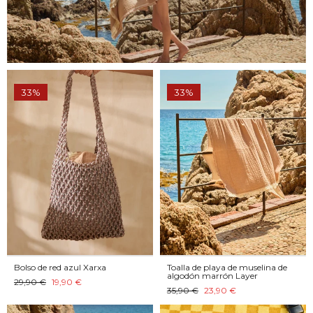
33%
33%
Bolso de red azul Xarxa
Toalla de playa de muselina de
algodón marrón Layer
29,90 €
19,90 €
35,90 €
23,90 €