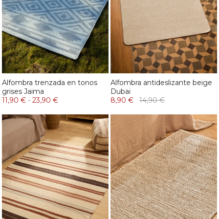
Alfombra trenzada en tonos
Alfombra antideslizante beige
grises Jaima
Dubai
11,90 €
-
23,90 €
8,90 €
14,90 €