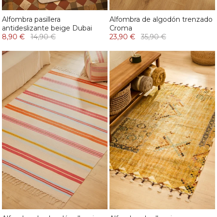
Alfombra pasillera
Alfombra de algodón trenzado
antideslizante beige Dubai
Croma
8,90 €
14,90 €
23,90 €
35,90 €