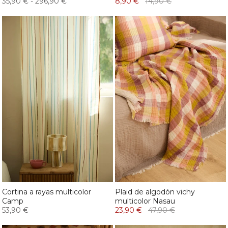
35,90 €
-
296,90 €
8,90 €
14,90 €
Cortina a rayas multicolor
Plaid de algodón vichy
Camp
multicolor Nasau
53,90 €
23,90 €
47,90 €