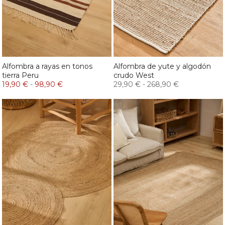
Alfombra a rayas en tonos
Alfombra de yute y algodón
tierra Peru
crudo West
19,90 €
-
98,90 €
29,90 €
-
268,90 €