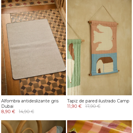
Alfombra antideslizante gris
Tapiz de pared ilustrado Camp
Dubai
11,90 €
17,90 €
8,90 €
14,90 €