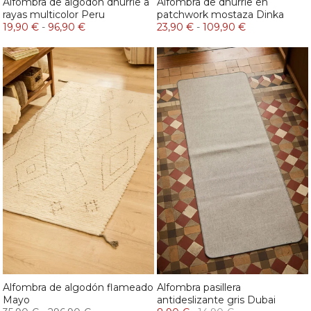
Alfombra de algodón dhurrie a
Alfombra de dhurrie en
rayas multicolor Peru
patchwork mostaza Dinka
19,90 €
-
96,90 €
23,90 €
-
109,90 €
Alfombra de algodón flameado
Alfombra pasillera
Mayo
antideslizante gris Dubai