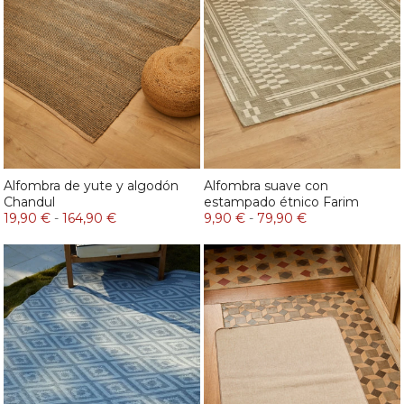
Alfombra de yute y algodón
Alfombra suave con
Chandul
estampado étnico Farim
19,90 €
-
164,90 €
9,90 €
-
79,90 €