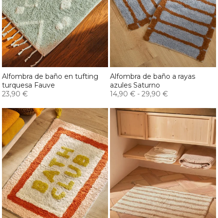
Alfombra de baño en tufting
Alfombra de baño a rayas
turquesa Fauve
azules Saturno
23,90 €
14,90 €
-
29,90 €