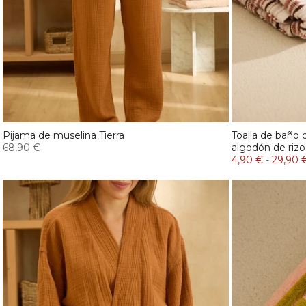
Pijama de muselina Tierra
Toalla de baño
68,90 €
algodón de rizo
4,90 €
-
29,90 