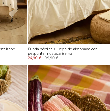
rint Kobe
Funda nórdica + juego de almohada con
pespunte mostaza Berna
24,90 €
-
89,90 €