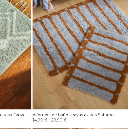
urquesa Fauve
Alfombra de baño a rayas azules Saturno
14,90 €
-
29,90 €