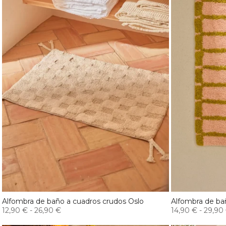
Alfombra de baño a cuadros crudos Oslo
Alfombra de bañ
12,90 €
-
26,90 €
14,90 €
-
29,90