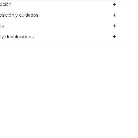
ipción
sición y cuidados
es
 y devoluciones