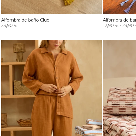
Alfombra de baño Club
Alfombra de ba
23,90 €
12,90 €
-
23,90