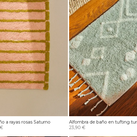
o a rayas rosas Saturno
Alfombra de baño en tufting t
 €
23,90 €