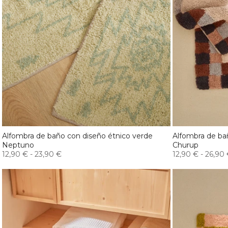
Alfombra de baño con diseño étnico verde
Alfombra de bañ
Neptuno
Churup
12,90 €
-
23,90 €
12,90 €
-
26,90