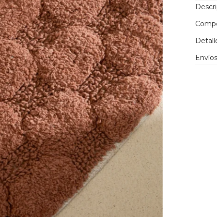
Descr
Compo
Detall
Envíos