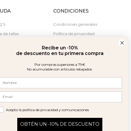
YUDA
CONDICIONES
Q'S
Condiciones generales
a de tallas
Política de privacidad
stras tiendas
Política de cookies
Recibe un -10%
Derecho de desistimiento
de descuento en tu primera compra
Por compras superiores a 79€
No acumulable con artículos rebajados.
Acepto la política de privacidad y comunicaciones
OBTÉN UN -10% DE DESCUENTO