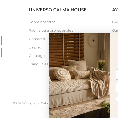
UNIVERSO CALMA HOUSE
A
N
Sobre nosotros
FA
Página para profesionales
Guí
Contacto
Nue
Empleo
Catálogo
Franquicias
©2026 Copyright Calma House Todos los derechos reservados