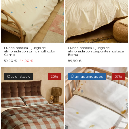
Funda nórdica + juego de
Funda nórdica + juego de
almohada con print multicolor
almohada con pespunte mostaza
Camp
Berna
59,90 €
44,90 €
89,90 €
Out of stock
25%
Últimas unidades
57%