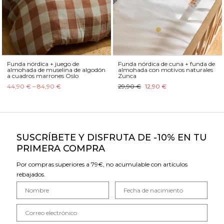
Funda nórdica + juego de
Funda nórdica de cuna + funda de
almohada de muselina de algodón
almohada con motivos naturales
a cuadros marrones Oslo
Zunca
44,90 € – 84,90 €
29,90 €
12,90 €
SUSCRÍBETE Y DISFRUTA DE -10% EN TU
PRIMERA COMPRA
Por compras superiores a 79€, no acumulable con artículos
rebajados.