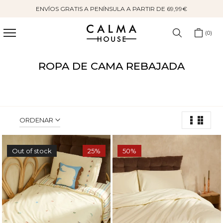
ENVÍOS GRATIS A PENÍNSULA A PARTIR DE 69,99€
Saltar
al
contenido
0
ROPA DE CAMA REBAJADA
ORDENAR
Out of stock
25%
50%