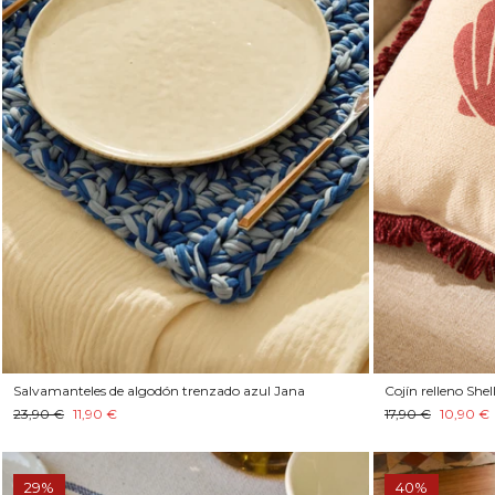
Salvamanteles de algodón trenzado azul Jana
Cojín relleno Shel
23,90 €
11,90 €
17,90 €
10,90 €
29%
40%