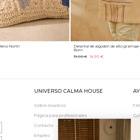
lleno North
Delantal de algodón de alto gramaje 
Born
19,90 €
14,90 €
UNIVERSO CALMA HOUSE
A
N
Sobre nosotros
FA
Página para profesionales
Guí
Contacto
Nue
Empleo