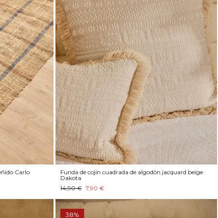
eñido Carlo
Funda de cojín cuadrada de algodón jacquard beige
Dakota
14,90 €
7,90 €
38%