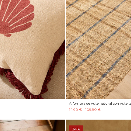
l
Alfombra de yute natural con yute t
14,90 € – 109,90 €
34%