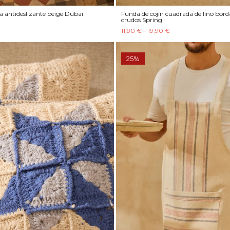
a antideslizante beige Dubai
Funda de cojín cuadrada de lino bor
crudos Spring
11,90 € – 19,90 €
25%