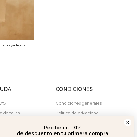
con raya tejida
YUDA
CONDICIONES
Q'S
Condiciones generales
a de tallas
Política de privacidad
stras tiendas
Política de cookies
Recibe un -10%
Derecho de desistimiento
de descuento en tu primera compra