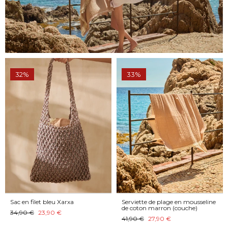
32%
33%
Sac en filet bleu Xarxa
Serviette de plage en mousseline
de coton marron (couche)
34,90 €
23,90 €
41,90 €
27,90 €