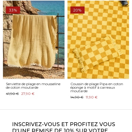
33%
20%
Serviette de plage en mousseline
Coussin de plage Pipa en coton
de coton moutarde
éponge à motif à carreaux
moutarde
41,90 €
27,90 €
14,90 €
11,90 €
INSCRIVEZ-VOUS ET PROFITEZ VOUS
D'UNE REMISE DE 10% SUR VOTRE