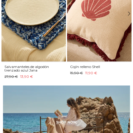
Alfombra de yute natural con
Funda de cojín cuadrada de
yute teñido Carlo
algodón jacquard beige Dakota
23,90 € – 211,90 €
17,90 €
9,90 €