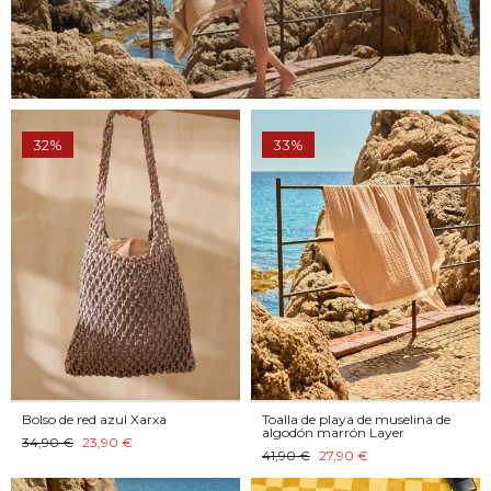
32%
33%
Bolso de red azul Xarxa
Toalla de playa de muselina de
algodón marrón Layer
34,90 €
23,90 €
41,90 €
27,90 €